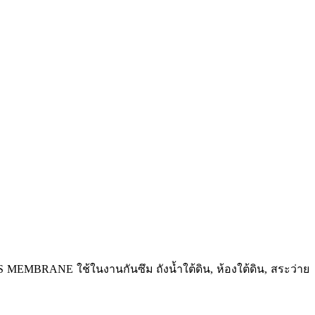
RANE ใช้ในงานกันซึม ถังน้ำใต้ดิน, ห้องใต้ดิน, สระว่าย