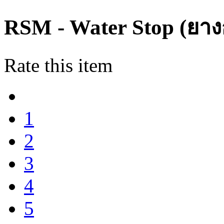
RSM - Water Stop (ยาง
Rate this item
1
2
3
4
5