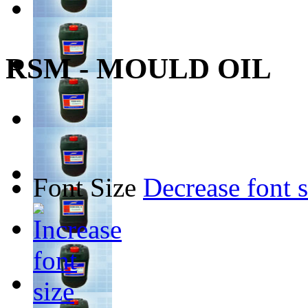
RSM - MOULD OIL
Font Size
Decrease font s