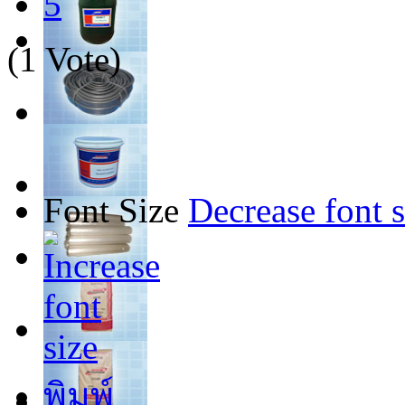
5
(1 Vote)
Font Size
Decrease font s
พิมพ์