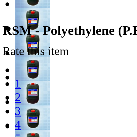
RSM - Polyethylene (P
Rate this item
1
2
3
4