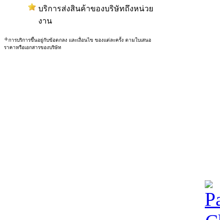
บริการส่งสินค้าของบริษัทถึงหน่วย
งาน
+
การบริการขึ้นอยู่กับข้อตกลง และเงื่อนไข ของแต่ละครั้ง ตามใบเสนอ
ราคาหรือเอกสารของบริษัท
สงวนลิขสิทธิ์ © 2554 RSM
CO.,LTD)
44/65 หมู่ 7 แขวงลาดพร้
นครฯ 10230 ประเทศไทย