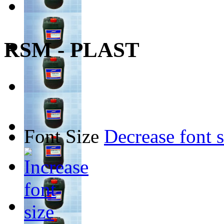
RSM - PLAST
Font Size
Decrease font s